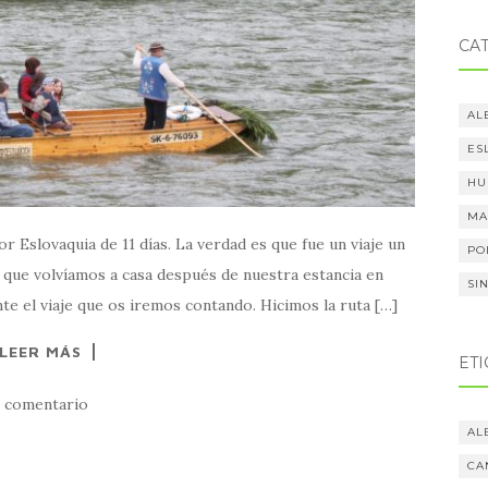
CA
AL
ES
HU
MA
 Eslovaquia de 11 días. La verdad es que fue un viaje un
PO
a que volvíamos a casa después de nuestra estancia en
SI
e el viaje que os iremos contando. Hicimos la ruta […]
LEER MÁS
ET
1 comentario
AL
CA