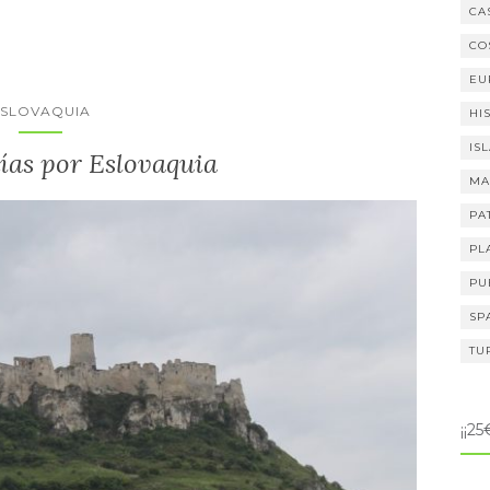
CA
CO
EU
ESLOVAQUIA
HI
IS
días por Eslovaquia
MA
PA
PL
PU
SP
TU
¡¡2