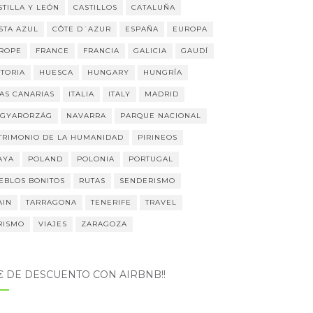
STILLA Y LEÓN
CASTILLOS
CATALUÑA
STA AZUL
CÔTE D´AZUR
ESPAÑA
EUROPA
ROPE
FRANCE
FRANCIA
GALICIA
GAUDÍ
STORIA
HUESCA
HUNGARY
HUNGRÍA
LAS CANARIAS
ITALIA
ITALY
MADRID
GYARORZÁG
NAVARRA
PARQUE NACIONAL
TRIMONIO DE LA HUMANIDAD
PIRINEOS
AYA
POLAND
POLONIA
PORTUGAL
EBLOS BONITOS
RUTAS
SENDERISMO
AIN
TARRAGONA
TENERIFE
TRAVEL
RISMO
VIAJES
ZARAGOZA
5€ DE DESCUENTO CON AIRBNB!!