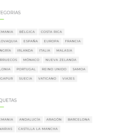
TEGORÍAS
EMANIA
BÉLGICA
COSTA RICA
LOVAQUIA
ESPAÑA
EUROPA
FRANCIA
NGRÍA
IRLANDA
ITALIA
MALASIA
RRUECOS
MÓNACO
NUEVA ZELANDA
LONIA
PORTUGAL
REINO UNIDO
SAMOA
NGAPUR
SUECIA
VATICANO
VIAJES
IQUETAS
EMANIA
ANDALUCÍA
ARAGÓN
BARCELONA
NARIAS
CASTILLA LA MANCHA