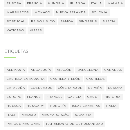
EUROPA
FRANCIA
HUNGRÍA
IRLANDA
ITALIA
MALASIA
MARRUECOS
MÓNACO
NUEVA ZELANDA
POLONIA
PORTUGAL
REINO UNIDO
SAMOA
SINGAPUR
SUECIA
VATICANO
VIAJES
ETIQUETAS
ALEMANIA
ANDALUCÍA
ARAGÓN
BARCELONA
CANARIAS
CASTILLA LA MANCHA
CASTILLA Y LEÓN
CASTILLOS
CATALUÑA
COSTA AZUL
CÔTE D´AZUR
ESPAÑA
EUROPA
EUROPE
FRANCE
FRANCIA
GALICIA
GAUDÍ
HISTORIA
HUESCA
HUNGARY
HUNGRÍA
ISLAS CANARIAS
ITALIA
ITALY
MADRID
MAGYARORZÁG
NAVARRA
PARQUE NACIONAL
PATRIMONIO DE LA HUMANIDAD