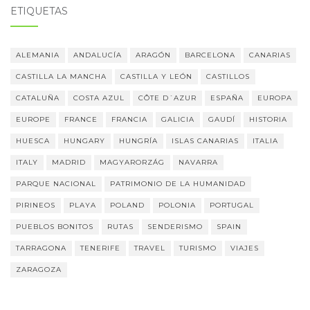
ETIQUETAS
ALEMANIA
ANDALUCÍA
ARAGÓN
BARCELONA
CANARIAS
CASTILLA LA MANCHA
CASTILLA Y LEÓN
CASTILLOS
CATALUÑA
COSTA AZUL
CÔTE D´AZUR
ESPAÑA
EUROPA
EUROPE
FRANCE
FRANCIA
GALICIA
GAUDÍ
HISTORIA
HUESCA
HUNGARY
HUNGRÍA
ISLAS CANARIAS
ITALIA
ITALY
MADRID
MAGYARORZÁG
NAVARRA
PARQUE NACIONAL
PATRIMONIO DE LA HUMANIDAD
PIRINEOS
PLAYA
POLAND
POLONIA
PORTUGAL
PUEBLOS BONITOS
RUTAS
SENDERISMO
SPAIN
TARRAGONA
TENERIFE
TRAVEL
TURISMO
VIAJES
ZARAGOZA