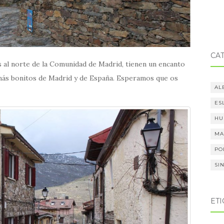
CA
s al norte de la Comunidad de Madrid, tienen un encanto
 más bonitos de Madrid y de España. Esperamos que os
AL
ES
HU
MA
PO
SI
ET