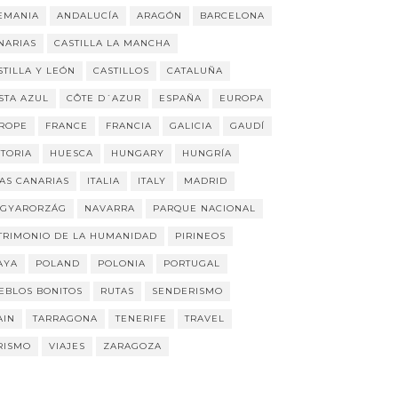
EMANIA
ANDALUCÍA
ARAGÓN
BARCELONA
NARIAS
CASTILLA LA MANCHA
STILLA Y LEÓN
CASTILLOS
CATALUÑA
STA AZUL
CÔTE D´AZUR
ESPAÑA
EUROPA
ROPE
FRANCE
FRANCIA
GALICIA
GAUDÍ
STORIA
HUESCA
HUNGARY
HUNGRÍA
LAS CANARIAS
ITALIA
ITALY
MADRID
GYARORZÁG
NAVARRA
PARQUE NACIONAL
TRIMONIO DE LA HUMANIDAD
PIRINEOS
AYA
POLAND
POLONIA
PORTUGAL
EBLOS BONITOS
RUTAS
SENDERISMO
AIN
TARRAGONA
TENERIFE
TRAVEL
RISMO
VIAJES
ZARAGOZA