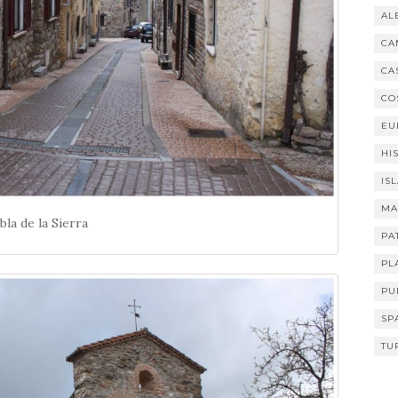
AL
CA
CA
CO
EU
HI
IS
MA
bla de la Sierra
PA
PL
PU
SP
TU