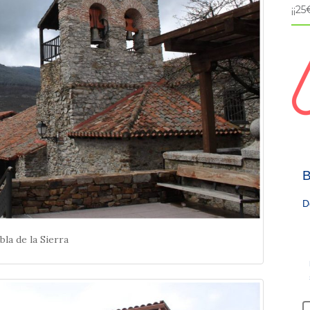
¡¡2
B
D
bla de la Sierra