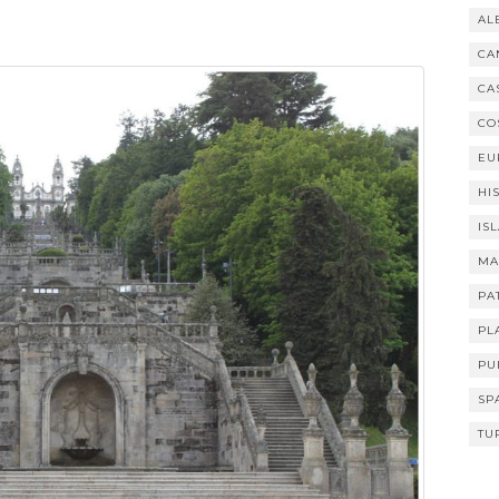
AL
CA
CA
CO
EU
HI
IS
MA
PA
PL
PU
SP
TU