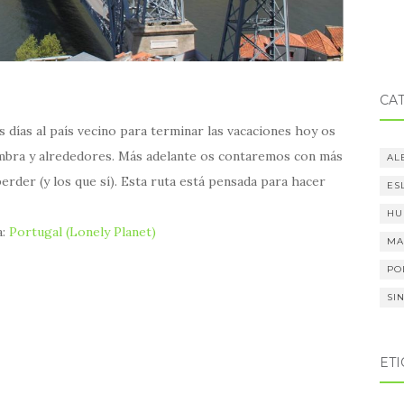
CA
 días al país vecino para terminar las vacaciones hoy os
mbra y alrededores. Más adelante os contaremos con más
AL
perder (y los que sí). Esta ruta está pensada para hacer
ES
HU
a:
Portugal (Lonely Planet)
MA
PO
SI
ET