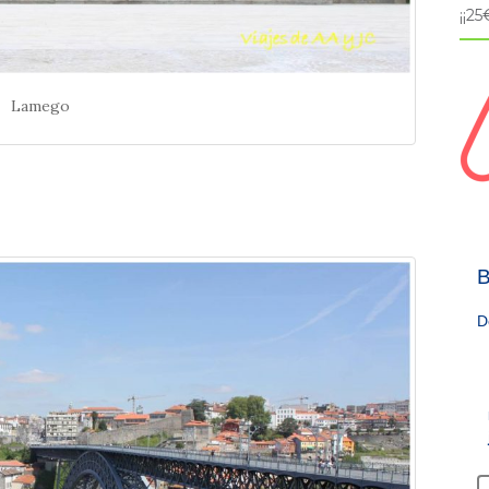
¡¡2
Lamego
B
D