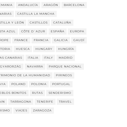
EMANIA
ANDALUCÍA
ARAGÓN
BARCELONA
NARIAS
CASTILLA LA MANCHA
STILLA Y LEÓN
CASTILLOS
CATALUÑA
STA AZUL
CÔTE D´AZUR
ESPAÑA
EUROPA
ROPE
FRANCE
FRANCIA
GALICIA
GAUDÍ
STORIA
HUESCA
HUNGARY
HUNGRÍA
LAS CANARIAS
ITALIA
ITALY
MADRID
GYARORZÁG
NAVARRA
PARQUE NACIONAL
TRIMONIO DE LA HUMANIDAD
PIRINEOS
AYA
POLAND
POLONIA
PORTUGAL
EBLOS BONITOS
RUTAS
SENDERISMO
AIN
TARRAGONA
TENERIFE
TRAVEL
RISMO
VIAJES
ZARAGOZA