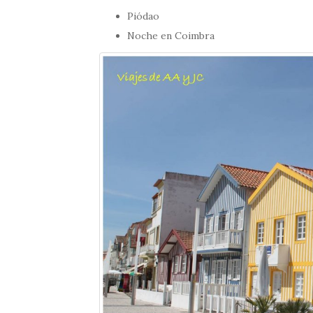
Piódao
Noche en Coimbra