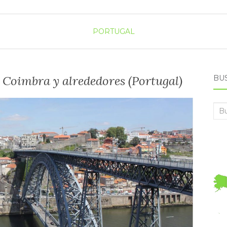
PORTUGAL
 Coimbra y alrededores (Portugal)
BU
Bus