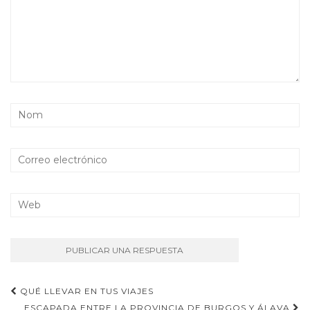
Navegación
QUÉ LLEVAR EN TUS VIAJES
ESCAPADA ENTRE LA PROVINCIA DE BURGOS Y ÁLAVA