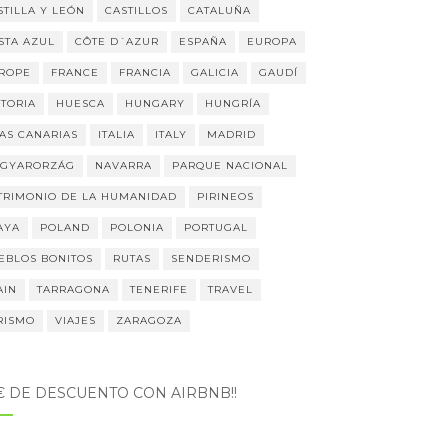
STILLA Y LEÓN
CASTILLOS
CATALUÑA
STA AZUL
CÔTE D´AZUR
ESPAÑA
EUROPA
ROPE
FRANCE
FRANCIA
GALICIA
GAUDÍ
STORIA
HUESCA
HUNGARY
HUNGRÍA
LAS CANARIAS
ITALIA
ITALY
MADRID
GYARORZÁG
NAVARRA
PARQUE NACIONAL
TRIMONIO DE LA HUMANIDAD
PIRINEOS
AYA
POLAND
POLONIA
PORTUGAL
EBLOS BONITOS
RUTAS
SENDERISMO
AIN
TARRAGONA
TENERIFE
TRAVEL
RISMO
VIAJES
ZARAGOZA
5€ DE DESCUENTO CON AIRBNB!!