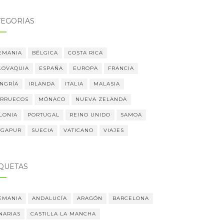
TEGORÍAS
EMANIA
BÉLGICA
COSTA RICA
LOVAQUIA
ESPAÑA
EUROPA
FRANCIA
NGRÍA
IRLANDA
ITALIA
MALASIA
RRUECOS
MÓNACO
NUEVA ZELANDA
LONIA
PORTUGAL
REINO UNIDO
SAMOA
NGAPUR
SUECIA
VATICANO
VIAJES
IQUETAS
EMANIA
ANDALUCÍA
ARAGÓN
BARCELONA
NARIAS
CASTILLA LA MANCHA