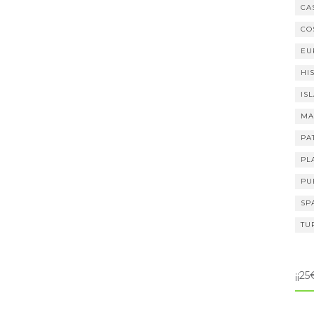
CA
CO
EU
HI
IS
MA
PA
PL
PU
SP
TU
¡¡2