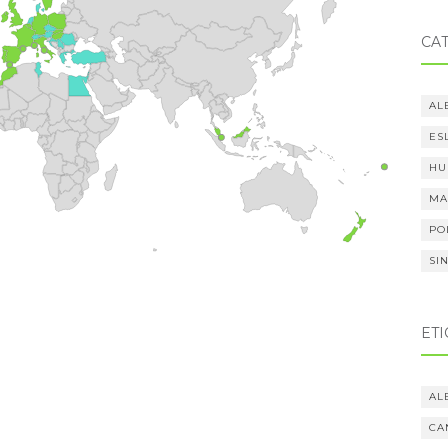
CA
AL
ES
HU
MA
PO
SI
ET
AL
CA