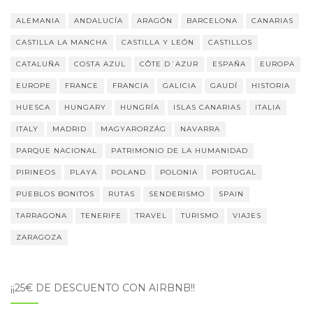
ALEMANIA
ANDALUCÍA
ARAGÓN
BARCELONA
CANARIAS
CASTILLA LA MANCHA
CASTILLA Y LEÓN
CASTILLOS
CATALUÑA
COSTA AZUL
CÔTE D´AZUR
ESPAÑA
EUROPA
EUROPE
FRANCE
FRANCIA
GALICIA
GAUDÍ
HISTORIA
HUESCA
HUNGARY
HUNGRÍA
ISLAS CANARIAS
ITALIA
ITALY
MADRID
MAGYARORZÁG
NAVARRA
PARQUE NACIONAL
PATRIMONIO DE LA HUMANIDAD
PIRINEOS
PLAYA
POLAND
POLONIA
PORTUGAL
PUEBLOS BONITOS
RUTAS
SENDERISMO
SPAIN
TARRAGONA
TENERIFE
TRAVEL
TURISMO
VIAJES
ZARAGOZA
¡¡25€ DE DESCUENTO CON AIRBNB!!