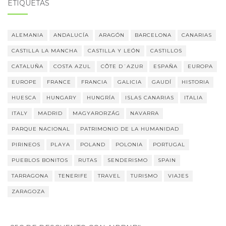
ETIQUETAS
ALEMANIA
ANDALUCÍA
ARAGÓN
BARCELONA
CANARIAS
CASTILLA LA MANCHA
CASTILLA Y LEÓN
CASTILLOS
CATALUÑA
COSTA AZUL
CÔTE D´AZUR
ESPAÑA
EUROPA
EUROPE
FRANCE
FRANCIA
GALICIA
GAUDÍ
HISTORIA
HUESCA
HUNGARY
HUNGRÍA
ISLAS CANARIAS
ITALIA
ITALY
MADRID
MAGYARORZÁG
NAVARRA
PARQUE NACIONAL
PATRIMONIO DE LA HUMANIDAD
PIRINEOS
PLAYA
POLAND
POLONIA
PORTUGAL
PUEBLOS BONITOS
RUTAS
SENDERISMO
SPAIN
TARRAGONA
TENERIFE
TRAVEL
TURISMO
VIAJES
ZARAGOZA