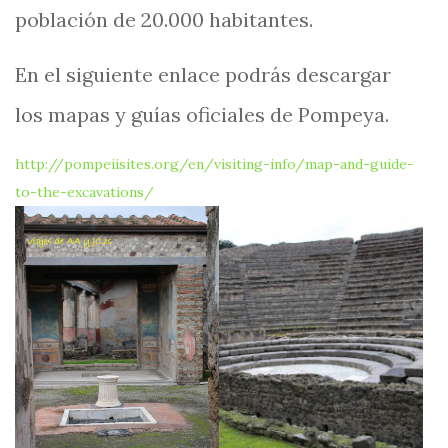
población de 20.000 habitantes.
En el siguiente enlace podrás descargar
los mapas y guías oficiales de Pompeya.
http://pompeiisites.org/en/visiting-info/map-and-guide-
:
to-the-excavations/
P
o
m
p
e
y
a
,
u