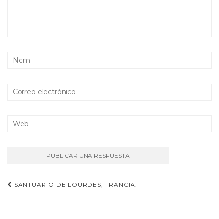
Navegación
SANTUARIO DE LOURDES, FRANCIA.
de
entradas