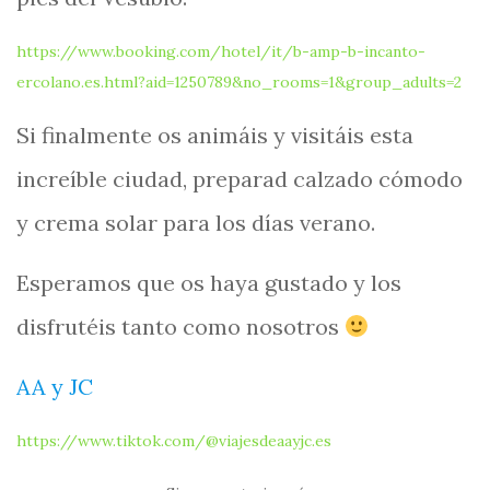
https://www.booking.com/hotel/it/b-amp-b-incanto-
:
ercolano.es.html?aid=1250789&no_rooms=1&group_adults=2
Pom
Si finalmente os animáis y visitáis esta
una
ciu
increíble ciudad, preparad calzado cómodo
baj
y crema solar para los días verano.
la
lava
Esperamos que os haya gustado y los
disfrutéis tanto como nosotros
AA y JC
https://www.tiktok.com/@viajesdeaayjc.es