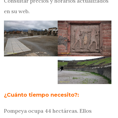
Consultar precios y horarios actualizados
la
en su web.
lava.
¿Cuánto tiempo necesito?:
Pompeya ocupa 44 hectáreas. Ellos