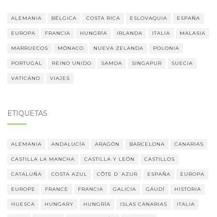
ALEMANIA
BÉLGICA
COSTA RICA
ESLOVAQUIA
ESPAÑA
EUROPA
FRANCIA
HUNGRÍA
IRLANDA
ITALIA
MALASIA
MARRUECOS
MÓNACO
NUEVA ZELANDA
POLONIA
PORTUGAL
REINO UNIDO
SAMOA
SINGAPUR
SUECIA
VATICANO
VIAJES
ETIQUETAS
ALEMANIA
ANDALUCÍA
ARAGÓN
BARCELONA
CANARIAS
CASTILLA LA MANCHA
CASTILLA Y LEÓN
CASTILLOS
CATALUÑA
COSTA AZUL
CÔTE D´AZUR
ESPAÑA
EUROPA
EUROPE
FRANCE
FRANCIA
GALICIA
GAUDÍ
HISTORIA
HUESCA
HUNGARY
HUNGRÍA
ISLAS CANARIAS
ITALIA