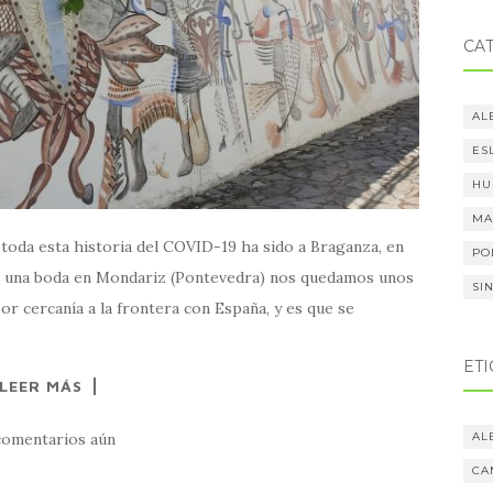
CA
AL
ES
HU
MA
toda esta historia del COVID-19 ha sido a Braganza, en
PO
s una boda en Mondariz (Pontevedra) nos quedamos unos
SI
r cercanía a la frontera con España, y es que se
ET
LEER MÁS
AL
comentarios aún
CA