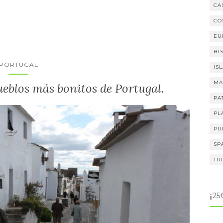
CA
CO
EU
HI
PORTUGAL
IS
MA
eblos más bonitos de Portugal.
PA
PL
PU
SP
TU
¡¡2