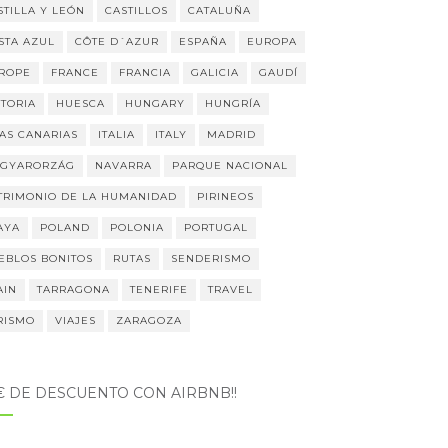
STILLA Y LEÓN
CASTILLOS
CATALUÑA
STA AZUL
CÔTE D´AZUR
ESPAÑA
EUROPA
ROPE
FRANCE
FRANCIA
GALICIA
GAUDÍ
STORIA
HUESCA
HUNGARY
HUNGRÍA
LAS CANARIAS
ITALIA
ITALY
MADRID
GYARORZÁG
NAVARRA
PARQUE NACIONAL
TRIMONIO DE LA HUMANIDAD
PIRINEOS
AYA
POLAND
POLONIA
PORTUGAL
EBLOS BONITOS
RUTAS
SENDERISMO
AIN
TARRAGONA
TENERIFE
TRAVEL
RISMO
VIAJES
ZARAGOZA
5€ DE DESCUENTO CON AIRBNB!!