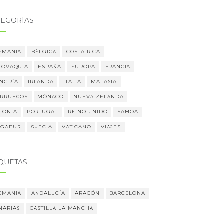
TEGORÍAS
EMANIA
BÉLGICA
COSTA RICA
LOVAQUIA
ESPAÑA
EUROPA
FRANCIA
NGRÍA
IRLANDA
ITALIA
MALASIA
RRUECOS
MÓNACO
NUEVA ZELANDA
LONIA
PORTUGAL
REINO UNIDO
SAMOA
NGAPUR
SUECIA
VATICANO
VIAJES
IQUETAS
EMANIA
ANDALUCÍA
ARAGÓN
BARCELONA
NARIAS
CASTILLA LA MANCHA