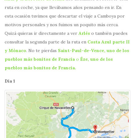
ruta en coche, ya que llevábamos años pensando en ir. En
esta ocasión tuvimos que descartar el viaje a Camboya por
motivos personales y nos fuimos un poquito más cerca.
Quizá quieras ir directamente a ver
Arlés
o también puedes
consultar la segunda parte de la ruta en
Costa Azul parte II
y Mónaco
. No te pierdas
Saint-Paul-de-Vence, uno de los
pueblos más bonitos de Francia
o
Éze, uno de los
pueblos más bonitos de Francia.
Día 1