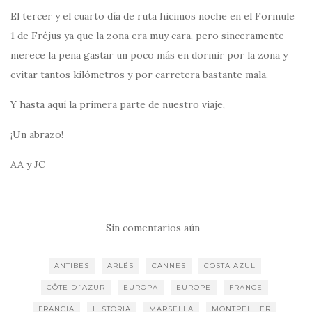
El tercer y el cuarto día de ruta hicimos noche en el Formule
1 de Fréjus ya que la zona era muy cara, pero sinceramente
merece la pena gastar un poco más en dormir por la zona y
evitar tantos kilómetros y por carretera bastante mala.
Y hasta aquí la primera parte de nuestro viaje,
¡Un abrazo!
AA y JC
Sin comentarios aún
ANTIBES
ARLÉS
CANNES
COSTA AZUL
CÔTE D´AZUR
EUROPA
EUROPE
FRANCE
FRANCIA
HISTORIA
MARSELLA
MONTPELLIER