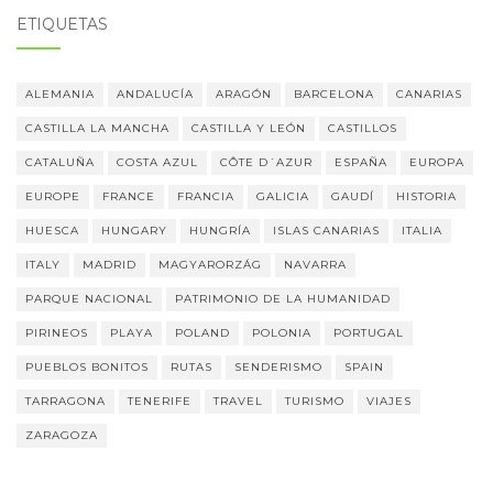
ETIQUETAS
ALEMANIA
ANDALUCÍA
ARAGÓN
BARCELONA
CANARIAS
CASTILLA LA MANCHA
CASTILLA Y LEÓN
CASTILLOS
CATALUÑA
COSTA AZUL
CÔTE D´AZUR
ESPAÑA
EUROPA
EUROPE
FRANCE
FRANCIA
GALICIA
GAUDÍ
HISTORIA
HUESCA
HUNGARY
HUNGRÍA
ISLAS CANARIAS
ITALIA
ITALY
MADRID
MAGYARORZÁG
NAVARRA
PARQUE NACIONAL
PATRIMONIO DE LA HUMANIDAD
PIRINEOS
PLAYA
POLAND
POLONIA
PORTUGAL
PUEBLOS BONITOS
RUTAS
SENDERISMO
SPAIN
TARRAGONA
TENERIFE
TRAVEL
TURISMO
VIAJES
ZARAGOZA