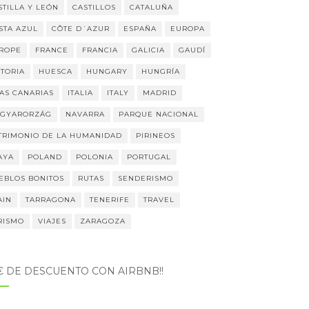
STILLA Y LEÓN
CASTILLOS
CATALUÑA
STA AZUL
CÔTE D´AZUR
ESPAÑA
EUROPA
ROPE
FRANCE
FRANCIA
GALICIA
GAUDÍ
STORIA
HUESCA
HUNGARY
HUNGRÍA
LAS CANARIAS
ITALIA
ITALY
MADRID
GYARORZÁG
NAVARRA
PARQUE NACIONAL
TRIMONIO DE LA HUMANIDAD
PIRINEOS
AYA
POLAND
POLONIA
PORTUGAL
EBLOS BONITOS
RUTAS
SENDERISMO
AIN
TARRAGONA
TENERIFE
TRAVEL
RISMO
VIAJES
ZARAGOZA
5€ DE DESCUENTO CON AIRBNB!!