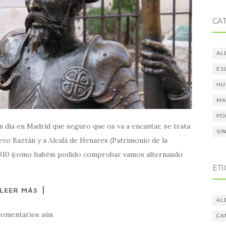
CA
AL
ES
HU
MA
PO
 día en Madrid que seguro que os va a encantar, se trata
SI
vo Baztán y a Alcalá de Henares (Patrimonio de la
2010 (como habéis podido comprobar vamos alternando
ET
LEER MÁS
AL
comentarios aún
CA