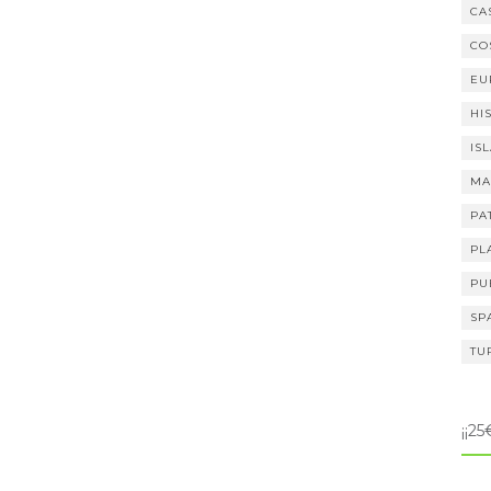
CA
CO
EU
HI
IS
MA
PA
PL
PU
SP
TU
¡¡2