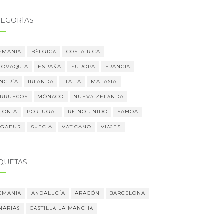
TEGORÍAS
EMANIA
BÉLGICA
COSTA RICA
LOVAQUIA
ESPAÑA
EUROPA
FRANCIA
NGRÍA
IRLANDA
ITALIA
MALASIA
RRUECOS
MÓNACO
NUEVA ZELANDA
LONIA
PORTUGAL
REINO UNIDO
SAMOA
NGAPUR
SUECIA
VATICANO
VIAJES
IQUETAS
EMANIA
ANDALUCÍA
ARAGÓN
BARCELONA
NARIAS
CASTILLA LA MANCHA