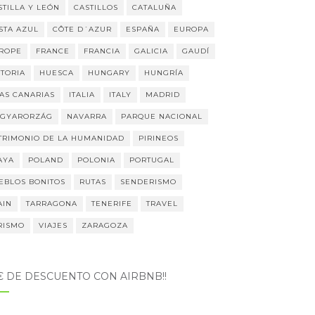
STILLA Y LEÓN
CASTILLOS
CATALUÑA
STA AZUL
CÔTE D´AZUR
ESPAÑA
EUROPA
ROPE
FRANCE
FRANCIA
GALICIA
GAUDÍ
STORIA
HUESCA
HUNGARY
HUNGRÍA
LAS CANARIAS
ITALIA
ITALY
MADRID
GYARORZÁG
NAVARRA
PARQUE NACIONAL
TRIMONIO DE LA HUMANIDAD
PIRINEOS
AYA
POLAND
POLONIA
PORTUGAL
EBLOS BONITOS
RUTAS
SENDERISMO
AIN
TARRAGONA
TENERIFE
TRAVEL
RISMO
VIAJES
ZARAGOZA
5€ DE DESCUENTO CON AIRBNB!!