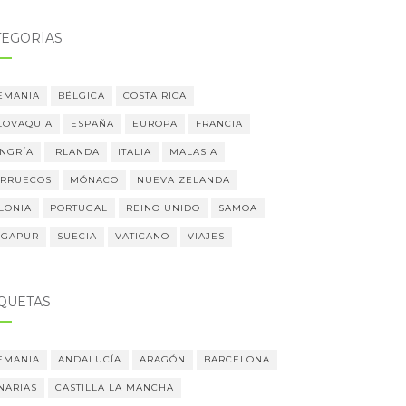
TEGORÍAS
EMANIA
BÉLGICA
COSTA RICA
LOVAQUIA
ESPAÑA
EUROPA
FRANCIA
NGRÍA
IRLANDA
ITALIA
MALASIA
RRUECOS
MÓNACO
NUEVA ZELANDA
LONIA
PORTUGAL
REINO UNIDO
SAMOA
NGAPUR
SUECIA
VATICANO
VIAJES
IQUETAS
EMANIA
ANDALUCÍA
ARAGÓN
BARCELONA
NARIAS
CASTILLA LA MANCHA