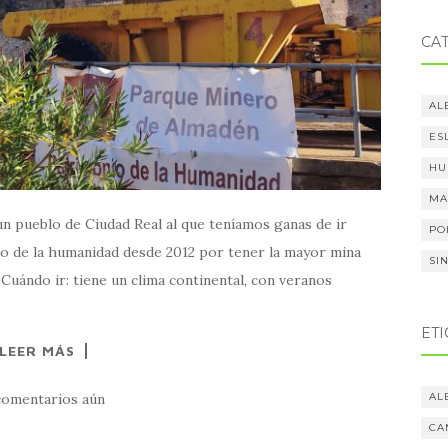
CA
AL
ES
HU
MA
un pueblo de Ciudad Real al que teníamos ganas de ir
PO
o de la humanidad desde 2012 por tener la mayor mina
SI
ándo ir: tiene un clima continental, con veranos
ET
LEER MÁS
AL
comentarios aún
CA