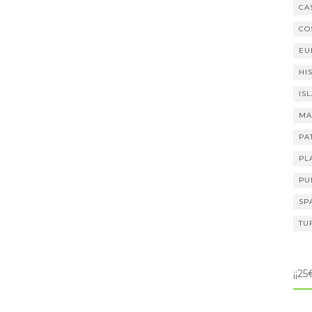
CA
CO
EU
HI
IS
MA
PA
PL
PU
SP
TU
¡¡2