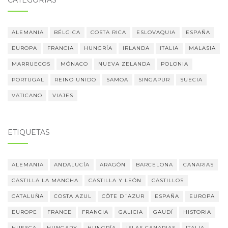
CATEGORÍAS
ALEMANIA
BÉLGICA
COSTA RICA
ESLOVAQUIA
ESPAÑA
EUROPA
FRANCIA
HUNGRÍA
IRLANDA
ITALIA
MALASIA
MARRUECOS
MÓNACO
NUEVA ZELANDA
POLONIA
PORTUGAL
REINO UNIDO
SAMOA
SINGAPUR
SUECIA
VATICANO
VIAJES
ETIQUETAS
ALEMANIA
ANDALUCÍA
ARAGÓN
BARCELONA
CANARIAS
CASTILLA LA MANCHA
CASTILLA Y LEÓN
CASTILLOS
CATALUÑA
COSTA AZUL
CÔTE D´AZUR
ESPAÑA
EUROPA
EUROPE
FRANCE
FRANCIA
GALICIA
GAUDÍ
HISTORIA
HUESCA
HUNGARY
HUNGRÍA
ISLAS CANARIAS
ITALIA