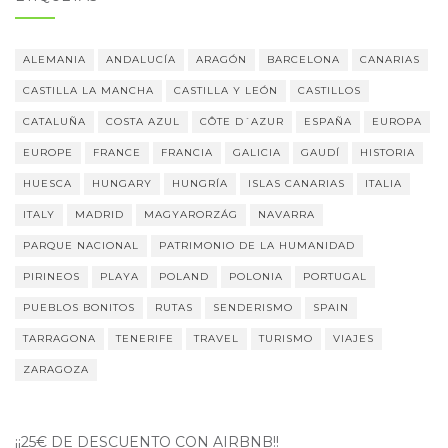
ALEMANIA
ANDALUCÍA
ARAGÓN
BARCELONA
CANARIAS
CASTILLA LA MANCHA
CASTILLA Y LEÓN
CASTILLOS
CATALUÑA
COSTA AZUL
CÔTE D´AZUR
ESPAÑA
EUROPA
EUROPE
FRANCE
FRANCIA
GALICIA
GAUDÍ
HISTORIA
HUESCA
HUNGARY
HUNGRÍA
ISLAS CANARIAS
ITALIA
ITALY
MADRID
MAGYARORZÁG
NAVARRA
PARQUE NACIONAL
PATRIMONIO DE LA HUMANIDAD
PIRINEOS
PLAYA
POLAND
POLONIA
PORTUGAL
PUEBLOS BONITOS
RUTAS
SENDERISMO
SPAIN
TARRAGONA
TENERIFE
TRAVEL
TURISMO
VIAJES
ZARAGOZA
¡¡25€ DE DESCUENTO CON AIRBNB!!