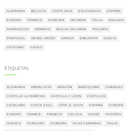
ALEMANIA
BÉLGICA
COSTA RICA
ESLOVAQUIA
ESPAÑA
EUROPA
FRANCIA
HUNGRÍA
IRLANDA
ITALIA
MALASIA
MARRUECOS
MÓNACO
NUEVA ZELANDA
POLONIA
PORTUGAL
REINO UNIDO
SAMOA
SINGAPUR
SUECIA
VATICANO
VIAJES
ETIQUETAS
ALEMANIA
ANDALUCÍA
ARAGÓN
BARCELONA
CANARIAS
CASTILLA LA MANCHA
CASTILLA Y LEÓN
CASTILLOS
CATALUÑA
COSTA AZUL
CÔTE D´AZUR
ESPAÑA
EUROPA
EUROPE
FRANCE
FRANCIA
GALICIA
GAUDÍ
HISTORIA
HUESCA
HUNGARY
HUNGRÍA
ISLAS CANARIAS
ITALIA