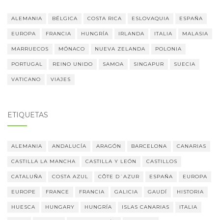
ALEMANIA
BÉLGICA
COSTA RICA
ESLOVAQUIA
ESPAÑA
EUROPA
FRANCIA
HUNGRÍA
IRLANDA
ITALIA
MALASIA
MARRUECOS
MÓNACO
NUEVA ZELANDA
POLONIA
PORTUGAL
REINO UNIDO
SAMOA
SINGAPUR
SUECIA
VATICANO
VIAJES
ETIQUETAS
ALEMANIA
ANDALUCÍA
ARAGÓN
BARCELONA
CANARIAS
CASTILLA LA MANCHA
CASTILLA Y LEÓN
CASTILLOS
CATALUÑA
COSTA AZUL
CÔTE D´AZUR
ESPAÑA
EUROPA
EUROPE
FRANCE
FRANCIA
GALICIA
GAUDÍ
HISTORIA
HUESCA
HUNGARY
HUNGRÍA
ISLAS CANARIAS
ITALIA