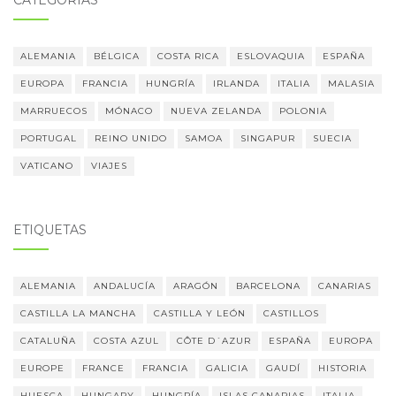
CATEGORÍAS
ALEMANIA
BÉLGICA
COSTA RICA
ESLOVAQUIA
ESPAÑA
EUROPA
FRANCIA
HUNGRÍA
IRLANDA
ITALIA
MALASIA
MARRUECOS
MÓNACO
NUEVA ZELANDA
POLONIA
PORTUGAL
REINO UNIDO
SAMOA
SINGAPUR
SUECIA
VATICANO
VIAJES
ETIQUETAS
ALEMANIA
ANDALUCÍA
ARAGÓN
BARCELONA
CANARIAS
CASTILLA LA MANCHA
CASTILLA Y LEÓN
CASTILLOS
CATALUÑA
COSTA AZUL
CÔTE D´AZUR
ESPAÑA
EUROPA
EUROPE
FRANCE
FRANCIA
GALICIA
GAUDÍ
HISTORIA
HUESCA
HUNGARY
HUNGRÍA
ISLAS CANARIAS
ITALIA