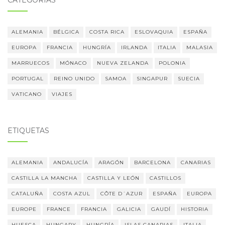
CATEGORÍAS
ALEMANIA
BÉLGICA
COSTA RICA
ESLOVAQUIA
ESPAÑA
EUROPA
FRANCIA
HUNGRÍA
IRLANDA
ITALIA
MALASIA
MARRUECOS
MÓNACO
NUEVA ZELANDA
POLONIA
PORTUGAL
REINO UNIDO
SAMOA
SINGAPUR
SUECIA
VATICANO
VIAJES
ETIQUETAS
ALEMANIA
ANDALUCÍA
ARAGÓN
BARCELONA
CANARIAS
CASTILLA LA MANCHA
CASTILLA Y LEÓN
CASTILLOS
CATALUÑA
COSTA AZUL
CÔTE D´AZUR
ESPAÑA
EUROPA
EUROPE
FRANCE
FRANCIA
GALICIA
GAUDÍ
HISTORIA
HUESCA
HUNGARY
HUNGRÍA
ISLAS CANARIAS
ITALIA