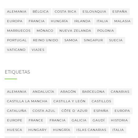
ALEMANIA
BÉLGICA
COSTA RICA
ESLOVAQUIA
ESPAÑA
EUROPA
FRANCIA
HUNGRÍA
IRLANDA
ITALIA
MALASIA
MARRUECOS
MÓNACO
NUEVA ZELANDA
POLONIA
PORTUGAL
REINO UNIDO
SAMOA
SINGAPUR
SUECIA
VATICANO
VIAJES
ETIQUETAS
ALEMANIA
ANDALUCÍA
ARAGÓN
BARCELONA
CANARIAS
CASTILLA LA MANCHA
CASTILLA Y LEÓN
CASTILLOS
CATALUÑA
COSTA AZUL
CÔTE D´AZUR
ESPAÑA
EUROPA
EUROPE
FRANCE
FRANCIA
GALICIA
GAUDÍ
HISTORIA
HUESCA
HUNGARY
HUNGRÍA
ISLAS CANARIAS
ITALIA