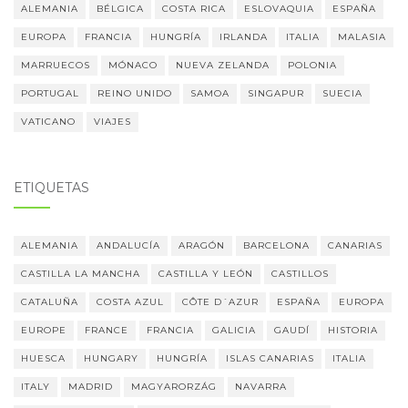
ALEMANIA
BÉLGICA
COSTA RICA
ESLOVAQUIA
ESPAÑA
EUROPA
FRANCIA
HUNGRÍA
IRLANDA
ITALIA
MALASIA
MARRUECOS
MÓNACO
NUEVA ZELANDA
POLONIA
PORTUGAL
REINO UNIDO
SAMOA
SINGAPUR
SUECIA
VATICANO
VIAJES
ETIQUETAS
ALEMANIA
ANDALUCÍA
ARAGÓN
BARCELONA
CANARIAS
CASTILLA LA MANCHA
CASTILLA Y LEÓN
CASTILLOS
CATALUÑA
COSTA AZUL
CÔTE D´AZUR
ESPAÑA
EUROPA
EUROPE
FRANCE
FRANCIA
GALICIA
GAUDÍ
HISTORIA
HUESCA
HUNGARY
HUNGRÍA
ISLAS CANARIAS
ITALIA
ITALY
MADRID
MAGYARORZÁG
NAVARRA