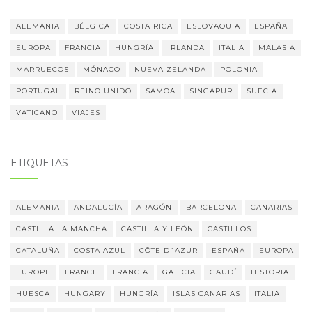
ALEMANIA
BÉLGICA
COSTA RICA
ESLOVAQUIA
ESPAÑA
EUROPA
FRANCIA
HUNGRÍA
IRLANDA
ITALIA
MALASIA
MARRUECOS
MÓNACO
NUEVA ZELANDA
POLONIA
PORTUGAL
REINO UNIDO
SAMOA
SINGAPUR
SUECIA
VATICANO
VIAJES
ETIQUETAS
ALEMANIA
ANDALUCÍA
ARAGÓN
BARCELONA
CANARIAS
CASTILLA LA MANCHA
CASTILLA Y LEÓN
CASTILLOS
CATALUÑA
COSTA AZUL
CÔTE D´AZUR
ESPAÑA
EUROPA
EUROPE
FRANCE
FRANCIA
GALICIA
GAUDÍ
HISTORIA
HUESCA
HUNGARY
HUNGRÍA
ISLAS CANARIAS
ITALIA