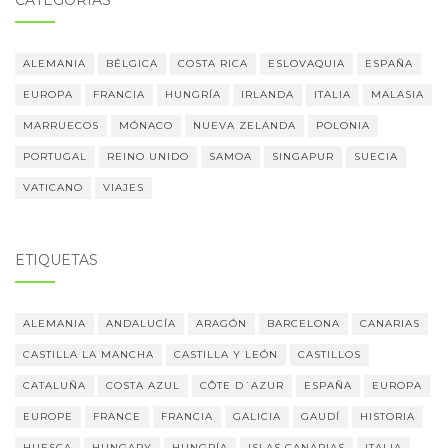
CATEGORÍAS
ALEMANIA
BÉLGICA
COSTA RICA
ESLOVAQUIA
ESPAÑA
EUROPA
FRANCIA
HUNGRÍA
IRLANDA
ITALIA
MALASIA
MARRUECOS
MÓNACO
NUEVA ZELANDA
POLONIA
PORTUGAL
REINO UNIDO
SAMOA
SINGAPUR
SUECIA
VATICANO
VIAJES
ETIQUETAS
ALEMANIA
ANDALUCÍA
ARAGÓN
BARCELONA
CANARIAS
CASTILLA LA MANCHA
CASTILLA Y LEÓN
CASTILLOS
CATALUÑA
COSTA AZUL
CÔTE D´AZUR
ESPAÑA
EUROPA
EUROPE
FRANCE
FRANCIA
GALICIA
GAUDÍ
HISTORIA
HUESCA
HUNGARY
HUNGRÍA
ISLAS CANARIAS
ITALIA