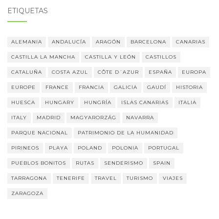
ETIQUETAS
ALEMANIA
ANDALUCÍA
ARAGÓN
BARCELONA
CANARIAS
CASTILLA LA MANCHA
CASTILLA Y LEÓN
CASTILLOS
CATALUÑA
COSTA AZUL
CÔTE D´AZUR
ESPAÑA
EUROPA
EUROPE
FRANCE
FRANCIA
GALICIA
GAUDÍ
HISTORIA
HUESCA
HUNGARY
HUNGRÍA
ISLAS CANARIAS
ITALIA
ITALY
MADRID
MAGYARORZÁG
NAVARRA
PARQUE NACIONAL
PATRIMONIO DE LA HUMANIDAD
PIRINEOS
PLAYA
POLAND
POLONIA
PORTUGAL
PUEBLOS BONITOS
RUTAS
SENDERISMO
SPAIN
TARRAGONA
TENERIFE
TRAVEL
TURISMO
VIAJES
ZARAGOZA