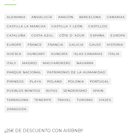
ALEMANIA
ANDALUCÍA
ARAGÓN
BARCELONA
CANARIAS
CASTILLA LA MANCHA
CASTILLA Y LEÓN
CASTILLOS
CATALUÑA
COSTA AZUL
CÔTE D´AZUR
ESPAÑA
EUROPA
EUROPE
FRANCE
FRANCIA
GALICIA
GAUDÍ
HISTORIA
HUESCA
HUNGARY
HUNGRÍA
ISLAS CANARIAS
ITALIA
ITALY
MADRID
MAGYARORZÁG
NAVARRA
PARQUE NACIONAL
PATRIMONIO DE LA HUMANIDAD
PIRINEOS
PLAYA
POLAND
POLONIA
PORTUGAL
PUEBLOS BONITOS
RUTAS
SENDERISMO
SPAIN
TARRAGONA
TENERIFE
TRAVEL
TURISMO
VIAJES
ZARAGOZA
¡¡25€ DE DESCUENTO CON AIRBNB!!