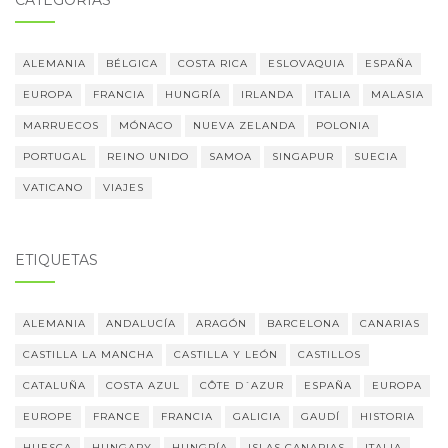
CATEGORÍAS
ALEMANIA
BÉLGICA
COSTA RICA
ESLOVAQUIA
ESPAÑA
EUROPA
FRANCIA
HUNGRÍA
IRLANDA
ITALIA
MALASIA
MARRUECOS
MÓNACO
NUEVA ZELANDA
POLONIA
PORTUGAL
REINO UNIDO
SAMOA
SINGAPUR
SUECIA
VATICANO
VIAJES
ETIQUETAS
ALEMANIA
ANDALUCÍA
ARAGÓN
BARCELONA
CANARIAS
CASTILLA LA MANCHA
CASTILLA Y LEÓN
CASTILLOS
CATALUÑA
COSTA AZUL
CÔTE D´AZUR
ESPAÑA
EUROPA
EUROPE
FRANCE
FRANCIA
GALICIA
GAUDÍ
HISTORIA
HUESCA
HUNGARY
HUNGRÍA
ISLAS CANARIAS
ITALIA