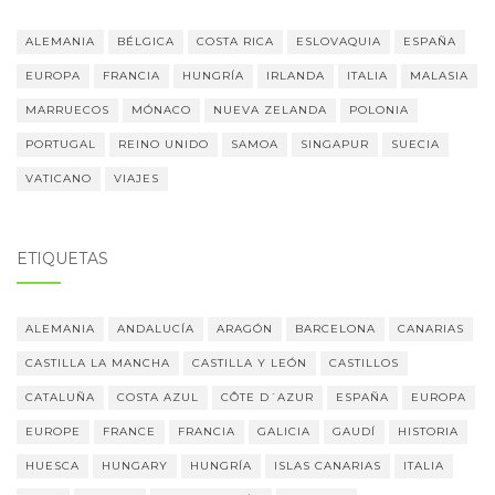
ALEMANIA
BÉLGICA
COSTA RICA
ESLOVAQUIA
ESPAÑA
EUROPA
FRANCIA
HUNGRÍA
IRLANDA
ITALIA
MALASIA
MARRUECOS
MÓNACO
NUEVA ZELANDA
POLONIA
PORTUGAL
REINO UNIDO
SAMOA
SINGAPUR
SUECIA
VATICANO
VIAJES
ETIQUETAS
ALEMANIA
ANDALUCÍA
ARAGÓN
BARCELONA
CANARIAS
CASTILLA LA MANCHA
CASTILLA Y LEÓN
CASTILLOS
CATALUÑA
COSTA AZUL
CÔTE D´AZUR
ESPAÑA
EUROPA
EUROPE
FRANCE
FRANCIA
GALICIA
GAUDÍ
HISTORIA
HUESCA
HUNGARY
HUNGRÍA
ISLAS CANARIAS
ITALIA