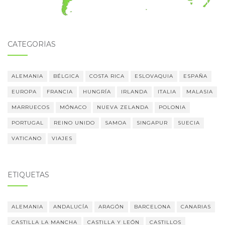
CATEGORÍAS
ALEMANIA
BÉLGICA
COSTA RICA
ESLOVAQUIA
ESPAÑA
EUROPA
FRANCIA
HUNGRÍA
IRLANDA
ITALIA
MALASIA
MARRUECOS
MÓNACO
NUEVA ZELANDA
POLONIA
PORTUGAL
REINO UNIDO
SAMOA
SINGAPUR
SUECIA
VATICANO
VIAJES
ETIQUETAS
ALEMANIA
ANDALUCÍA
ARAGÓN
BARCELONA
CANARIAS
CASTILLA LA MANCHA
CASTILLA Y LEÓN
CASTILLOS