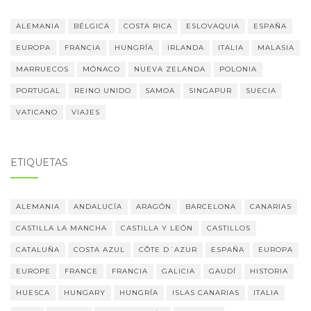
ALEMANIA
BÉLGICA
COSTA RICA
ESLOVAQUIA
ESPAÑA
EUROPA
FRANCIA
HUNGRÍA
IRLANDA
ITALIA
MALASIA
MARRUECOS
MÓNACO
NUEVA ZELANDA
POLONIA
PORTUGAL
REINO UNIDO
SAMOA
SINGAPUR
SUECIA
VATICANO
VIAJES
ETIQUETAS
ALEMANIA
ANDALUCÍA
ARAGÓN
BARCELONA
CANARIAS
CASTILLA LA MANCHA
CASTILLA Y LEÓN
CASTILLOS
CATALUÑA
COSTA AZUL
CÔTE D´AZUR
ESPAÑA
EUROPA
EUROPE
FRANCE
FRANCIA
GALICIA
GAUDÍ
HISTORIA
HUESCA
HUNGARY
HUNGRÍA
ISLAS CANARIAS
ITALIA