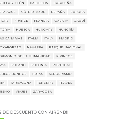
STILLA Y LEÓN
CASTILLOS
CATALUÑA
STA AZUL
CÔTE D´AZUR
ESPAÑA
EUROPA
ROPE
FRANCE
FRANCIA
GALICIA
GAUDÍ
STORIA
HUESCA
HUNGARY
HUNGRÍA
LAS CANARIAS
ITALIA
ITALY
MADRID
GYARORZÁG
NAVARRA
PARQUE NACIONAL
TRIMONIO DE LA HUMANIDAD
PIRINEOS
AYA
POLAND
POLONIA
PORTUGAL
EBLOS BONITOS
RUTAS
SENDERISMO
AIN
TARRAGONA
TENERIFE
TRAVEL
RISMO
VIAJES
ZARAGOZA
5€ DE DESCUENTO CON AIRBNB!!