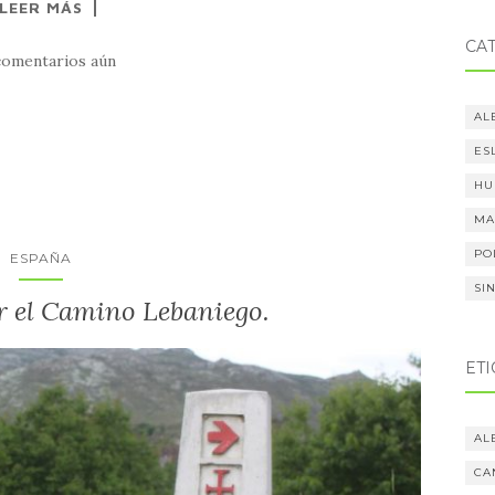
LEER MÁS
CA
comentarios aún
AL
ES
HU
MA
PO
ESPAÑA
SI
r el Camino Lebaniego.
ET
AL
CA