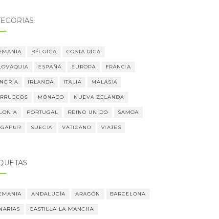
TEGORÍAS
EMANIA
BÉLGICA
COSTA RICA
LOVAQUIA
ESPAÑA
EUROPA
FRANCIA
NGRÍA
IRLANDA
ITALIA
MALASIA
RRUECOS
MÓNACO
NUEVA ZELANDA
LONIA
PORTUGAL
REINO UNIDO
SAMOA
NGAPUR
SUECIA
VATICANO
VIAJES
IQUETAS
EMANIA
ANDALUCÍA
ARAGÓN
BARCELONA
NARIAS
CASTILLA LA MANCHA