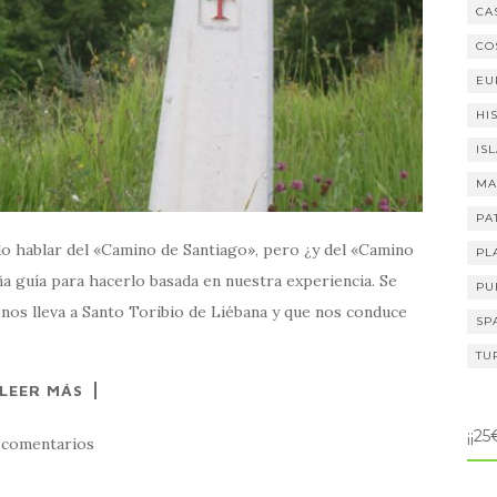
CA
CO
EU
HI
IS
MA
PA
o hablar del «Camino de Santiago», pero ¿y del «Camino
PL
 guía para hacerlo basada en nuestra experiencia. Se
PU
 nos lleva a Santo Toribio de Liébana y que nos conduce
SP
TU
LEER MÁS
¡¡2
 comentarios