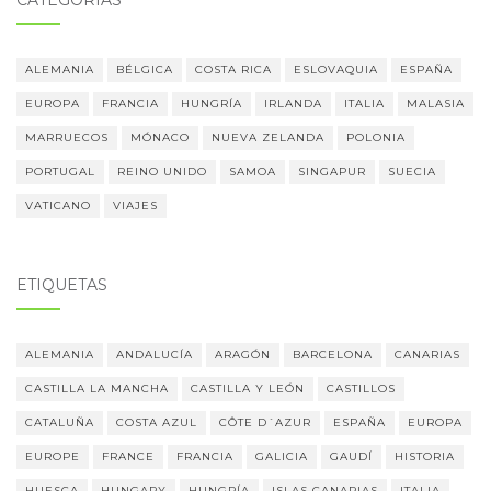
CATEGORÍAS
ALEMANIA
BÉLGICA
COSTA RICA
ESLOVAQUIA
ESPAÑA
EUROPA
FRANCIA
HUNGRÍA
IRLANDA
ITALIA
MALASIA
MARRUECOS
MÓNACO
NUEVA ZELANDA
POLONIA
PORTUGAL
REINO UNIDO
SAMOA
SINGAPUR
SUECIA
VATICANO
VIAJES
ETIQUETAS
ALEMANIA
ANDALUCÍA
ARAGÓN
BARCELONA
CANARIAS
CASTILLA LA MANCHA
CASTILLA Y LEÓN
CASTILLOS
CATALUÑA
COSTA AZUL
CÔTE D´AZUR
ESPAÑA
EUROPA
EUROPE
FRANCE
FRANCIA
GALICIA
GAUDÍ
HISTORIA
HUESCA
HUNGARY
HUNGRÍA
ISLAS CANARIAS
ITALIA