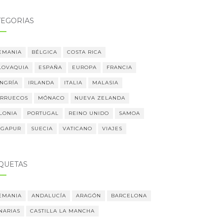
TEGORÍAS
EMANIA
BÉLGICA
COSTA RICA
LOVAQUIA
ESPAÑA
EUROPA
FRANCIA
NGRÍA
IRLANDA
ITALIA
MALASIA
RRUECOS
MÓNACO
NUEVA ZELANDA
LONIA
PORTUGAL
REINO UNIDO
SAMOA
NGAPUR
SUECIA
VATICANO
VIAJES
IQUETAS
EMANIA
ANDALUCÍA
ARAGÓN
BARCELONA
NARIAS
CASTILLA LA MANCHA