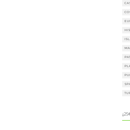
CA
CO
EU
HI
IS
MA
PA
PL
PU
SP
TU
¡¡2