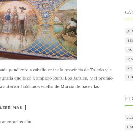
CA
AL
ES
HU
MA
PO
da pendiente a caballo entre la provincia de Toledo y la
ografía que hizo Complejo Rural Los Jarales, y el premio
SI
ía anterior habíamos vuelto de Murcia de hacer las
ET
LEER MÁS
AL
comentarios aún
CA