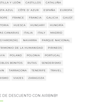
STILLA Y LEÓN
CASTILLOS
CATALUÑA
STA AZUL
CÔTE D´AZUR
ESPAÑA
EUROPA
ROPE
FRANCE
FRANCIA
GALICIA
GAUDÍ
STORIA
HUESCA
HUNGARY
HUNGRÍA
LAS CANARIAS
ITALIA
ITALY
MADRID
GYARORZÁG
NAVARRA
PARQUE NACIONAL
TRIMONIO DE LA HUMANIDAD
PIRINEOS
AYA
POLAND
POLONIA
PORTUGAL
EBLOS BONITOS
RUTAS
SENDERISMO
AIN
TARRAGONA
TENERIFE
TRAVEL
RISMO
VIAJES
ZARAGOZA
5€ DE DESCUENTO CON AIRBNB!!