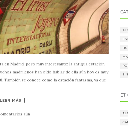
CA
AL
ES
HU
MA
ita en Madrid, pero muy interesante: la antigua estación
PO
muchos madrileños han oído hablar de ella aún hoy es muy
SI
08. También se conoce como la estación fantasma, ya que
ET
LEER MÁS
AL
comentarios aún
CA