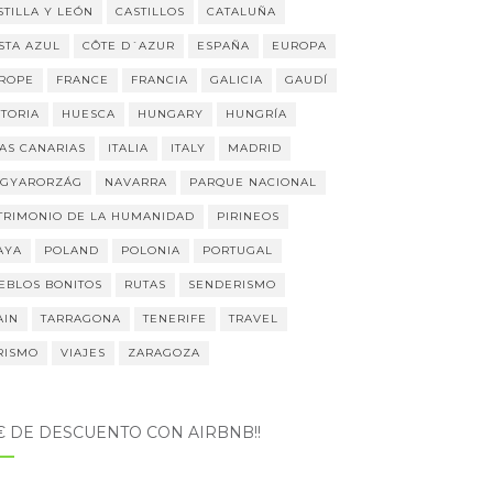
STILLA Y LEÓN
CASTILLOS
CATALUÑA
STA AZUL
CÔTE D´AZUR
ESPAÑA
EUROPA
ROPE
FRANCE
FRANCIA
GALICIA
GAUDÍ
STORIA
HUESCA
HUNGARY
HUNGRÍA
LAS CANARIAS
ITALIA
ITALY
MADRID
GYARORZÁG
NAVARRA
PARQUE NACIONAL
TRIMONIO DE LA HUMANIDAD
PIRINEOS
AYA
POLAND
POLONIA
PORTUGAL
EBLOS BONITOS
RUTAS
SENDERISMO
AIN
TARRAGONA
TENERIFE
TRAVEL
RISMO
VIAJES
ZARAGOZA
5€ DE DESCUENTO CON AIRBNB!!