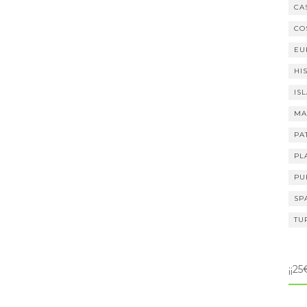
CA
CO
EU
HI
IS
MA
PA
PL
PU
SP
TU
¡¡2