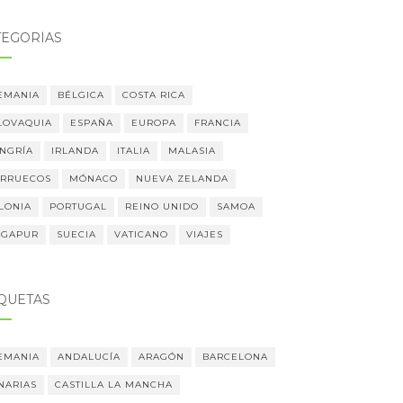
TEGORÍAS
EMANIA
BÉLGICA
COSTA RICA
LOVAQUIA
ESPAÑA
EUROPA
FRANCIA
NGRÍA
IRLANDA
ITALIA
MALASIA
RRUECOS
MÓNACO
NUEVA ZELANDA
LONIA
PORTUGAL
REINO UNIDO
SAMOA
NGAPUR
SUECIA
VATICANO
VIAJES
IQUETAS
EMANIA
ANDALUCÍA
ARAGÓN
BARCELONA
NARIAS
CASTILLA LA MANCHA