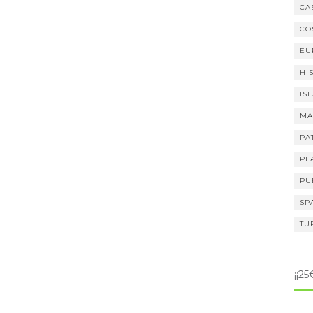
CA
CO
EU
HI
IS
MA
PA
PL
PU
SP
TU
¡¡2