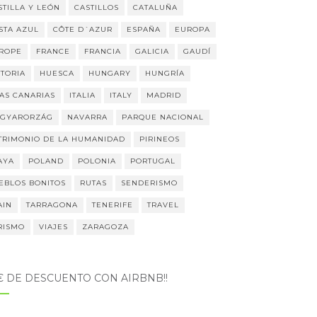
STILLA Y LEÓN
CASTILLOS
CATALUÑA
STA AZUL
CÔTE D´AZUR
ESPAÑA
EUROPA
ROPE
FRANCE
FRANCIA
GALICIA
GAUDÍ
STORIA
HUESCA
HUNGARY
HUNGRÍA
LAS CANARIAS
ITALIA
ITALY
MADRID
GYARORZÁG
NAVARRA
PARQUE NACIONAL
TRIMONIO DE LA HUMANIDAD
PIRINEOS
AYA
POLAND
POLONIA
PORTUGAL
EBLOS BONITOS
RUTAS
SENDERISMO
AIN
TARRAGONA
TENERIFE
TRAVEL
RISMO
VIAJES
ZARAGOZA
5€ DE DESCUENTO CON AIRBNB!!