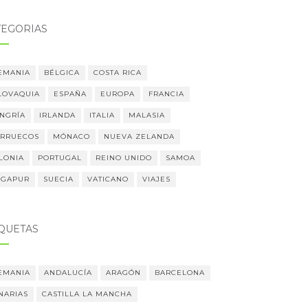
TEGORÍAS
EMANIA
BÉLGICA
COSTA RICA
LOVAQUIA
ESPAÑA
EUROPA
FRANCIA
NGRÍA
IRLANDA
ITALIA
MALASIA
RRUECOS
MÓNACO
NUEVA ZELANDA
LONIA
PORTUGAL
REINO UNIDO
SAMOA
NGAPUR
SUECIA
VATICANO
VIAJES
IQUETAS
EMANIA
ANDALUCÍA
ARAGÓN
BARCELONA
NARIAS
CASTILLA LA MANCHA