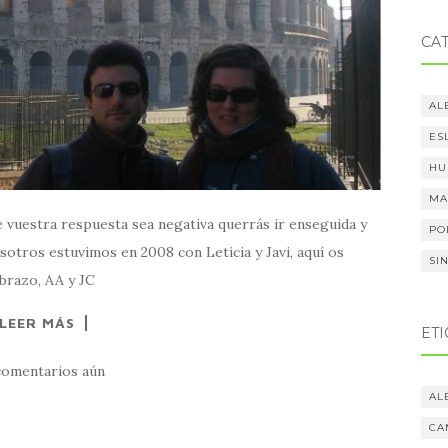
CA
AL
ES
HU
MA
 vuestra respuesta sea negativa querrás ir enseguida y
PO
sotros estuvimos en 2008 con Leticia y Javi, aquí os
SI
brazo, AA y JC
LEER MÁS
ET
comentarios aún
AL
CA