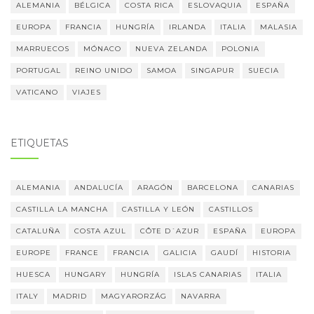
ALEMANIA
BÉLGICA
COSTA RICA
ESLOVAQUIA
ESPAÑA
EUROPA
FRANCIA
HUNGRÍA
IRLANDA
ITALIA
MALASIA
MARRUECOS
MÓNACO
NUEVA ZELANDA
POLONIA
PORTUGAL
REINO UNIDO
SAMOA
SINGAPUR
SUECIA
VATICANO
VIAJES
ETIQUETAS
ALEMANIA
ANDALUCÍA
ARAGÓN
BARCELONA
CANARIAS
CASTILLA LA MANCHA
CASTILLA Y LEÓN
CASTILLOS
CATALUÑA
COSTA AZUL
CÔTE D´AZUR
ESPAÑA
EUROPA
EUROPE
FRANCE
FRANCIA
GALICIA
GAUDÍ
HISTORIA
HUESCA
HUNGARY
HUNGRÍA
ISLAS CANARIAS
ITALIA
ITALY
MADRID
MAGYARORZÁG
NAVARRA