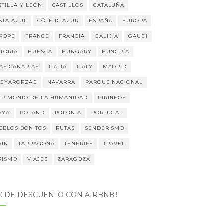
STILLA Y LEÓN
CASTILLOS
CATALUÑA
STA AZUL
CÔTE D´AZUR
ESPAÑA
EUROPA
ROPE
FRANCE
FRANCIA
GALICIA
GAUDÍ
STORIA
HUESCA
HUNGARY
HUNGRÍA
LAS CANARIAS
ITALIA
ITALY
MADRID
GYARORZÁG
NAVARRA
PARQUE NACIONAL
TRIMONIO DE LA HUMANIDAD
PIRINEOS
AYA
POLAND
POLONIA
PORTUGAL
EBLOS BONITOS
RUTAS
SENDERISMO
AIN
TARRAGONA
TENERIFE
TRAVEL
RISMO
VIAJES
ZARAGOZA
5€ DE DESCUENTO CON AIRBNB!!