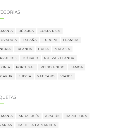
TEGORÍAS
EMANIA
BÉLGICA
COSTA RICA
LOVAQUIA
ESPAÑA
EUROPA
FRANCIA
NGRÍA
IRLANDA
ITALIA
MALASIA
RRUECOS
MÓNACO
NUEVA ZELANDA
LONIA
PORTUGAL
REINO UNIDO
SAMOA
NGAPUR
SUECIA
VATICANO
VIAJES
IQUETAS
EMANIA
ANDALUCÍA
ARAGÓN
BARCELONA
NARIAS
CASTILLA LA MANCHA