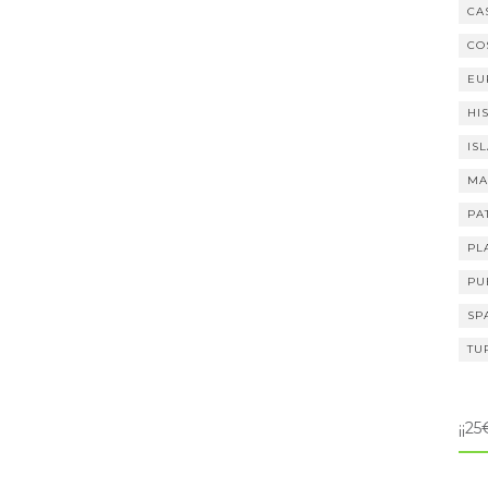
CA
CO
EU
HI
IS
MA
PA
PL
PU
SP
TU
¡¡2