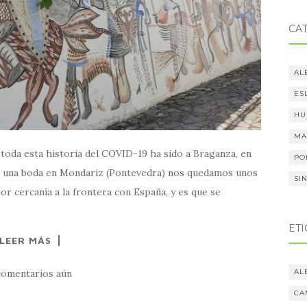
CA
AL
ES
HU
MA
toda esta historia del COVID-19 ha sido a Braganza, en
PO
s una boda en Mondariz (Pontevedra) nos quedamos unos
SI
r cercanía a la frontera con España, y es que se
ET
LEER MÁS
AL
comentarios aún
CA