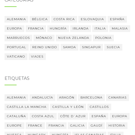
CATEGORÍAS
ALEMANIA
BÉLGICA
COSTA RICA
ESLOVAQUIA
ESPAÑA
EUROPA
FRANCIA
HUNGRÍA
IRLANDA
ITALIA
MALASIA
MARRUECOS
MÓNACO
NUEVA ZELANDA
POLONIA
PORTUGAL
REINO UNIDO
SAMOA
SINGAPUR
SUECIA
VATICANO
VIAJES
ETIQUETAS
ALEMANIA
ANDALUCÍA
ARAGÓN
BARCELONA
CANARIAS
CASTILLA LA MANCHA
CASTILLA Y LEÓN
CASTILLOS
CATALUÑA
COSTA AZUL
CÔTE D´AZUR
ESPAÑA
EUROPA
EUROPE
FRANCE
FRANCIA
GALICIA
GAUDÍ
HISTORIA
HUESCA
HUNGARY
HUNGRÍA
ISLAS CANARIAS
ITALIA