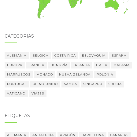
CATEGORÍAS
ALEMANIA
BÉLGICA
COSTA RICA
ESLOVAQUIA
ESPAÑA
EUROPA
FRANCIA
HUNGRÍA
IRLANDA
ITALIA
MALASIA
MARRUECOS
MÓNACO
NUEVA ZELANDA
POLONIA
PORTUGAL
REINO UNIDO
SAMOA
SINGAPUR
SUECIA
VATICANO
VIAJES
ETIQUETAS
ALEMANIA
ANDALUCÍA
ARAGÓN
BARCELONA
CANARIAS