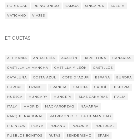
PORTUGAL
REINO UNIDO
SAMOA
SINGAPUR
SUECIA
VATICANO
VIAJES
ETIQUETAS
ALEMANIA
ANDALUCÍA
ARAGÓN
BARCELONA
CANARIAS
CASTILLA LA MANCHA
CASTILLA Y LEÓN
CASTILLOS
CATALUÑA
COSTA AZUL
CÔTE D´AZUR
ESPAÑA
EUROPA
EUROPE
FRANCE
FRANCIA
GALICIA
GAUDÍ
HISTORIA
HUESCA
HUNGARY
HUNGRÍA
ISLAS CANARIAS
ITALIA
ITALY
MADRID
MAGYARORZÁG
NAVARRA
PARQUE NACIONAL
PATRIMONIO DE LA HUMANIDAD
PIRINEOS
PLAYA
POLAND
POLONIA
PORTUGAL
PUEBLOS BONITOS
RUTAS
SENDERISMO
SPAIN