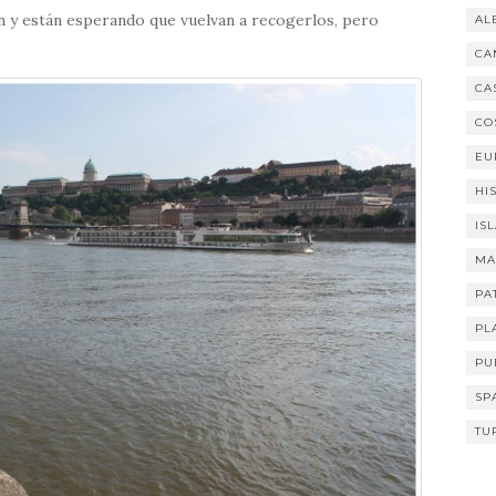
n y están esperando que vuelvan a recogerlos, pero
AL
CA
CA
CO
EU
HI
IS
MA
PA
PL
PU
SP
TU