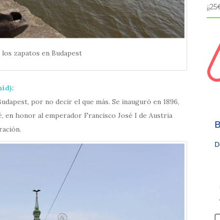
¡¡2
los zapatos en Budapest
híd
):
udapest, por no decir el que más. Se inauguró en 1896,
, en honor al emperador Francisco José I de Austria
B
ración.
D