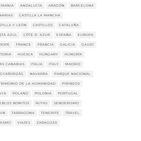
EMANIA
ANDALUCÍA
ARAGÓN
BARCELONA
NARIAS
CASTILLA LA MANCHA
STILLA Y LEÓN
CASTILLOS
CATALUÑA
STA AZUL
CÔTE D´AZUR
ESPAÑA
EUROPA
ROPE
FRANCE
FRANCIA
GALICIA
GAUDÍ
STORIA
HUESCA
HUNGARY
HUNGRÍA
LAS CANARIAS
ITALIA
ITALY
MADRID
GYARORZÁG
NAVARRA
PARQUE NACIONAL
TRIMONIO DE LA HUMANIDAD
PIRINEOS
AYA
POLAND
POLONIA
PORTUGAL
EBLOS BONITOS
RUTAS
SENDERISMO
AIN
TARRAGONA
TENERIFE
TRAVEL
RISMO
VIAJES
ZARAGOZA