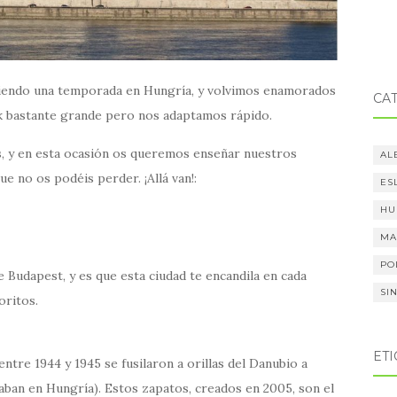
viendo una temporada en Hungría, y volvimos enamorados
CA
ock bastante grande pero nos adaptamos rápido.
ís, y en esta ocasión os queremos enseñar nuestros
AL
e no os podéis perder. ¡Allá van!:
ES
HU
MA
PO
de Budapest, y es que esta ciudad te encandila en cada
SI
oritos.
ET
 entre 1944 y 1945 se fusilaron a orillas del Danubio a
aban en Hungría). Estos zapatos, creados en 2005, son el