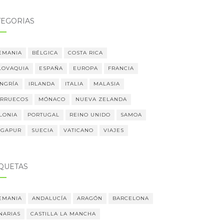
TEGORÍAS
EMANIA
BÉLGICA
COSTA RICA
LOVAQUIA
ESPAÑA
EUROPA
FRANCIA
NGRÍA
IRLANDA
ITALIA
MALASIA
RRUECOS
MÓNACO
NUEVA ZELANDA
LONIA
PORTUGAL
REINO UNIDO
SAMOA
NGAPUR
SUECIA
VATICANO
VIAJES
IQUETAS
EMANIA
ANDALUCÍA
ARAGÓN
BARCELONA
NARIAS
CASTILLA LA MANCHA