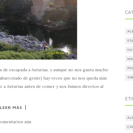
CA
AL
ES
HU
MA
PO
os de escapada a Asturias, y aunque no nos gusta mucho
o abarrotado de gente) hay veces que no nos queda más
SI
r a Asturias antes de comer y nos fuimos directos al
ET
LEER MÁS
AL
comentarios aún
CA