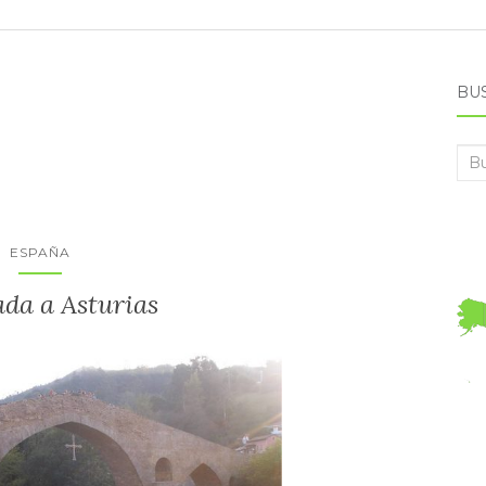
BU
Bus
ESPAÑA
da a Asturias