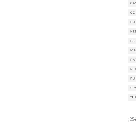
CA
CO
EU
HI
IS
MA
PA
PL
PU
SP
TU
¡¡2