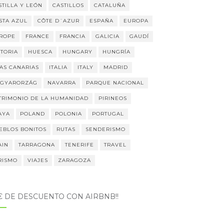
STILLA Y LEÓN
CASTILLOS
CATALUÑA
STA AZUL
CÔTE D´AZUR
ESPAÑA
EUROPA
ROPE
FRANCE
FRANCIA
GALICIA
GAUDÍ
STORIA
HUESCA
HUNGARY
HUNGRÍA
LAS CANARIAS
ITALIA
ITALY
MADRID
GYARORZÁG
NAVARRA
PARQUE NACIONAL
TRIMONIO DE LA HUMANIDAD
PIRINEOS
AYA
POLAND
POLONIA
PORTUGAL
EBLOS BONITOS
RUTAS
SENDERISMO
AIN
TARRAGONA
TENERIFE
TRAVEL
RISMO
VIAJES
ZARAGOZA
5€ DE DESCUENTO CON AIRBNB!!