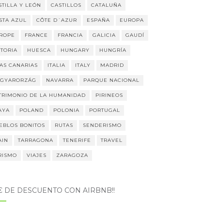
STILLA Y LEÓN
CASTILLOS
CATALUÑA
STA AZUL
CÔTE D´AZUR
ESPAÑA
EUROPA
ROPE
FRANCE
FRANCIA
GALICIA
GAUDÍ
STORIA
HUESCA
HUNGARY
HUNGRÍA
LAS CANARIAS
ITALIA
ITALY
MADRID
GYARORZÁG
NAVARRA
PARQUE NACIONAL
TRIMONIO DE LA HUMANIDAD
PIRINEOS
AYA
POLAND
POLONIA
PORTUGAL
EBLOS BONITOS
RUTAS
SENDERISMO
AIN
TARRAGONA
TENERIFE
TRAVEL
RISMO
VIAJES
ZARAGOZA
5€ DE DESCUENTO CON AIRBNB!!