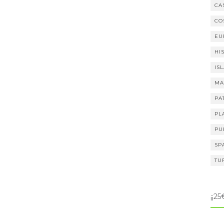
CA
CO
EU
HI
IS
MA
PA
PL
PU
SP
TU
¡¡2