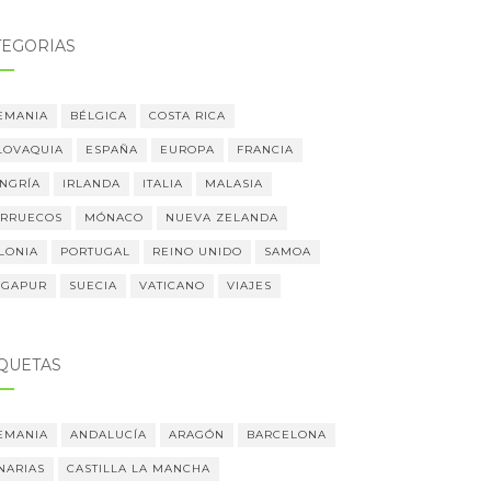
TEGORÍAS
EMANIA
BÉLGICA
COSTA RICA
LOVAQUIA
ESPAÑA
EUROPA
FRANCIA
NGRÍA
IRLANDA
ITALIA
MALASIA
RRUECOS
MÓNACO
NUEVA ZELANDA
LONIA
PORTUGAL
REINO UNIDO
SAMOA
NGAPUR
SUECIA
VATICANO
VIAJES
IQUETAS
EMANIA
ANDALUCÍA
ARAGÓN
BARCELONA
NARIAS
CASTILLA LA MANCHA