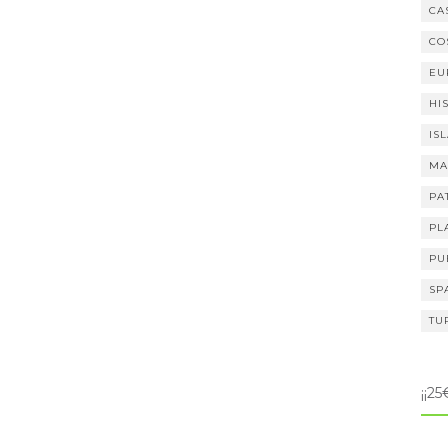
CA
CO
EU
HI
IS
MA
PA
PL
PU
SP
TU
¡¡2