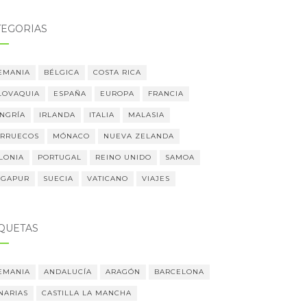
TEGORÍAS
EMANIA
BÉLGICA
COSTA RICA
LOVAQUIA
ESPAÑA
EUROPA
FRANCIA
NGRÍA
IRLANDA
ITALIA
MALASIA
RRUECOS
MÓNACO
NUEVA ZELANDA
LONIA
PORTUGAL
REINO UNIDO
SAMOA
NGAPUR
SUECIA
VATICANO
VIAJES
IQUETAS
EMANIA
ANDALUCÍA
ARAGÓN
BARCELONA
NARIAS
CASTILLA LA MANCHA