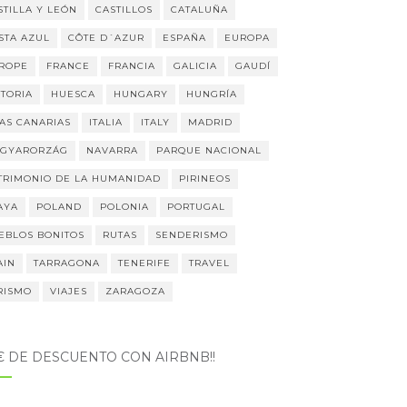
STILLA Y LEÓN
CASTILLOS
CATALUÑA
STA AZUL
CÔTE D´AZUR
ESPAÑA
EUROPA
ROPE
FRANCE
FRANCIA
GALICIA
GAUDÍ
STORIA
HUESCA
HUNGARY
HUNGRÍA
LAS CANARIAS
ITALIA
ITALY
MADRID
GYARORZÁG
NAVARRA
PARQUE NACIONAL
TRIMONIO DE LA HUMANIDAD
PIRINEOS
AYA
POLAND
POLONIA
PORTUGAL
EBLOS BONITOS
RUTAS
SENDERISMO
AIN
TARRAGONA
TENERIFE
TRAVEL
RISMO
VIAJES
ZARAGOZA
5€ DE DESCUENTO CON AIRBNB!!