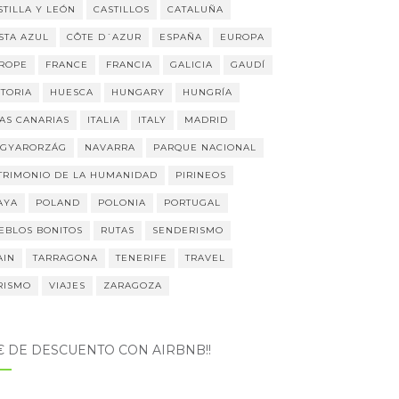
STILLA Y LEÓN
CASTILLOS
CATALUÑA
STA AZUL
CÔTE D´AZUR
ESPAÑA
EUROPA
ROPE
FRANCE
FRANCIA
GALICIA
GAUDÍ
STORIA
HUESCA
HUNGARY
HUNGRÍA
LAS CANARIAS
ITALIA
ITALY
MADRID
GYARORZÁG
NAVARRA
PARQUE NACIONAL
TRIMONIO DE LA HUMANIDAD
PIRINEOS
AYA
POLAND
POLONIA
PORTUGAL
EBLOS BONITOS
RUTAS
SENDERISMO
AIN
TARRAGONA
TENERIFE
TRAVEL
RISMO
VIAJES
ZARAGOZA
5€ DE DESCUENTO CON AIRBNB!!