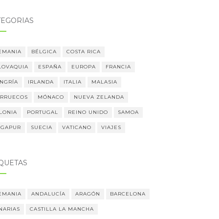
TEGORÍAS
EMANIA
BÉLGICA
COSTA RICA
LOVAQUIA
ESPAÑA
EUROPA
FRANCIA
NGRÍA
IRLANDA
ITALIA
MALASIA
RRUECOS
MÓNACO
NUEVA ZELANDA
LONIA
PORTUGAL
REINO UNIDO
SAMOA
NGAPUR
SUECIA
VATICANO
VIAJES
IQUETAS
EMANIA
ANDALUCÍA
ARAGÓN
BARCELONA
NARIAS
CASTILLA LA MANCHA