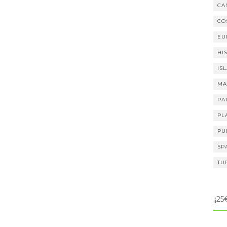
CA
CO
EU
HI
IS
MA
PA
PL
PU
SP
TU
¡¡2