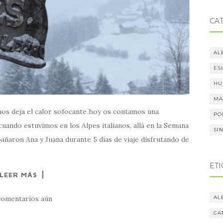
CA
AL
ES
HU
MA
nos deja el calor sofocante hoy os contamos una
PO
ando estuvimos en los Alpes italianos, allá en la Semana
SI
añaron Ana y Juana durante 5 días de viaje disfrutando de
ET
LEER MÁS
AL
comentarios aún
CA