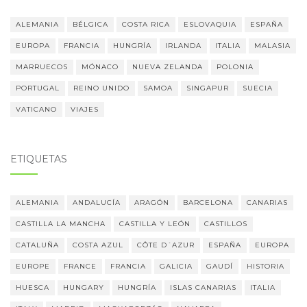
ALEMANIA
BÉLGICA
COSTA RICA
ESLOVAQUIA
ESPAÑA
EUROPA
FRANCIA
HUNGRÍA
IRLANDA
ITALIA
MALASIA
MARRUECOS
MÓNACO
NUEVA ZELANDA
POLONIA
PORTUGAL
REINO UNIDO
SAMOA
SINGAPUR
SUECIA
VATICANO
VIAJES
ETIQUETAS
ALEMANIA
ANDALUCÍA
ARAGÓN
BARCELONA
CANARIAS
CASTILLA LA MANCHA
CASTILLA Y LEÓN
CASTILLOS
CATALUÑA
COSTA AZUL
CÔTE D´AZUR
ESPAÑA
EUROPA
EUROPE
FRANCE
FRANCIA
GALICIA
GAUDÍ
HISTORIA
HUESCA
HUNGARY
HUNGRÍA
ISLAS CANARIAS
ITALIA