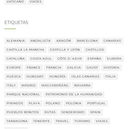
VATICANO
VIAJES
ETIQUETAS
ALEMANIA
ANDALUCÍA
ARAGÓN
BARCELONA
CANARIAS
CASTILLA LA MANCHA
CASTILLA Y LEÓN
CASTILLOS
CATALUÑA
COSTA AZUL
CÔTE D´AZUR
ESPAÑA
EUROPA
EUROPE
FRANCE
FRANCIA
GALICIA
GAUDÍ
HISTORIA
HUESCA
HUNGARY
HUNGRÍA
ISLAS CANARIAS
ITALIA
ITALY
MADRID
MAGYARORZÁG
NAVARRA
PARQUE NACIONAL
PATRIMONIO DE LA HUMANIDAD
PIRINEOS
PLAYA
POLAND
POLONIA
PORTUGAL
PUEBLOS BONITOS
RUTAS
SENDERISMO
SPAIN
TARRAGONA
TENERIFE
TRAVEL
TURISMO
VIAJES