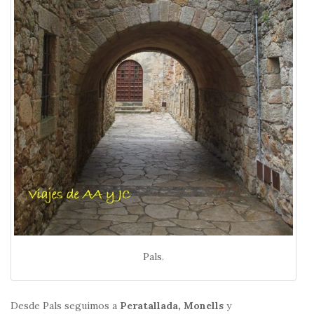
Pals.
Desde Pals seguimos a
Peratallada,
Monells
y