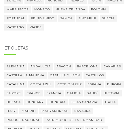
EUROPA
FRANCIA
HUNGRÍA
IRLANDA
ITALIA
MALASIA
MARRUECOS
MÓNACO
NUEVA ZELANDA
POLONIA
PORTUGAL
REINO UNIDO
SAMOA
SINGAPUR
SUECIA
VATICANO
VIAJES
ETIQUETAS
ALEMANIA
ANDALUCÍA
ARAGÓN
BARCELONA
CANARIAS
CASTILLA LA MANCHA
CASTILLA Y LEÓN
CASTILLOS
CATALUÑA
COSTA AZUL
CÔTE D´AZUR
ESPAÑA
EUROPA
EUROPE
FRANCE
FRANCIA
GALICIA
GAUDÍ
HISTORIA
HUESCA
HUNGARY
HUNGRÍA
ISLAS CANARIAS
ITALIA
ITALY
MADRID
MAGYARORZÁG
NAVARRA
PARQUE NACIONAL
PATRIMONIO DE LA HUMANIDAD
PIRINEOS
PLAYA
POLAND
POLONIA
PORTUGAL